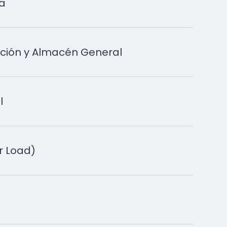
a
ución y Almacén General
l
r Load)