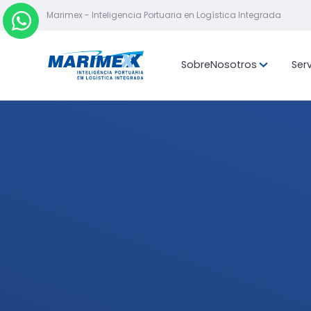
Marimex - Inteligencia Portuaria en Logística Integrada
Sobre
Nosotros
Serv
Misión, visión y
valores
Ubicación